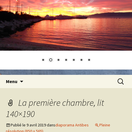
Aller
Recherc
Menu
au
contenu
La première chambre, lit
140×190
Publié le
9 avril 2019
dans
diaporama Antibes
Pleine
résolution (850 × 565)