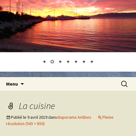
Aller
Recherc
Menu
au
contenu
La cuisine
Publié le
9 avril 2019
dans
diaporama Antibes
Pleine
résolution (565 × 850)