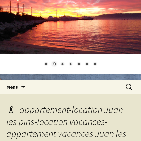
Aller
Recherc
Menu
au
contenu
appartement-location Juan
les pins-location vacances-
appartement vacances Juan les