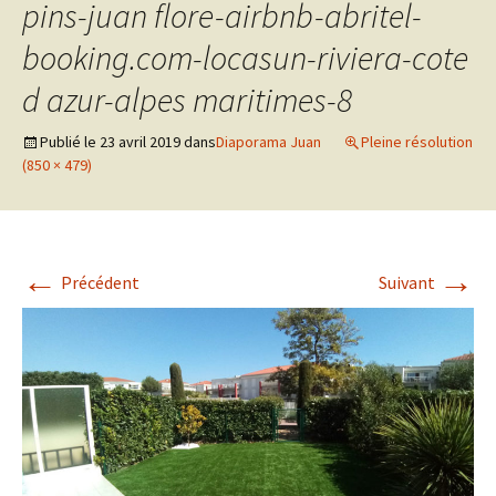
pins-juan flore-airbnb-abritel-
booking.com-locasun-riviera-cote
d azur-alpes maritimes-8
Publié le
23 avril 2019
dans
Diaporama Juan
Pleine résolution
(850 × 479)
←
→
Précédent
Suivant