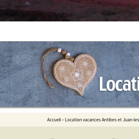
Aller
Accueil – Location vacances Antibes et Juan‑le
au
contenu