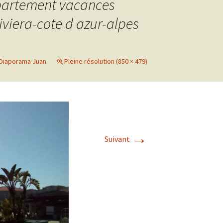
ppartement vacances
iviera-cote d azur-alpes
uan-les-
Diaporama Juan
Pleine résolution (850 × 479)
→
Suivant