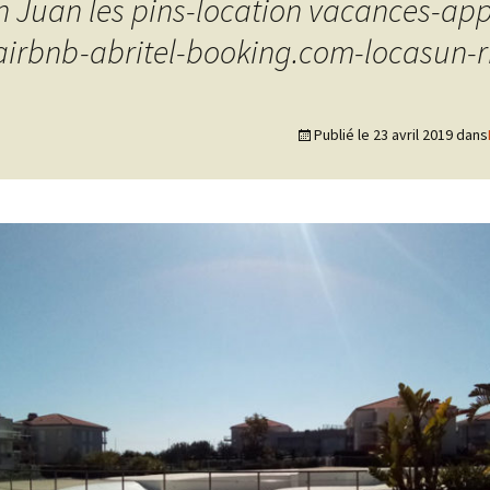
n Juan les pins-location vacances-a
-airbnb-abritel-booking.com-locasun-r
Appréciations – Antibes
Appréciations – J
Pins
Publié le
23 avril 2019
dans