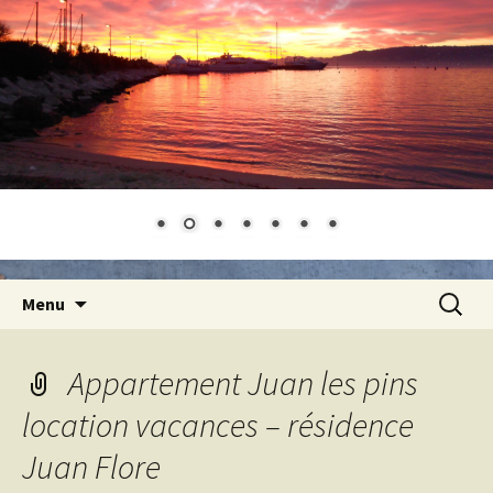
Aller
Recherc
Menu
au
contenu
Appartement Juan les pins
location vacances – résidence
Juan Flore