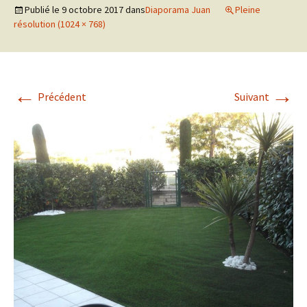
Publié le
9 octobre 2017
dans
Diaporama Juan
Pleine
résolution (1024 × 768)
←
→
Précédent
Suivant