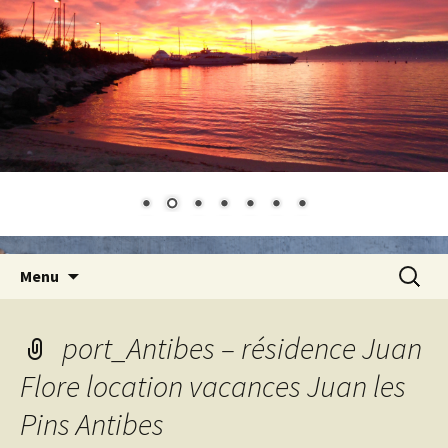
Aller
Recherc
Menu
au
contenu
port_Antibes – résidence Juan
Flore location vacances Juan les
Pins Antibes