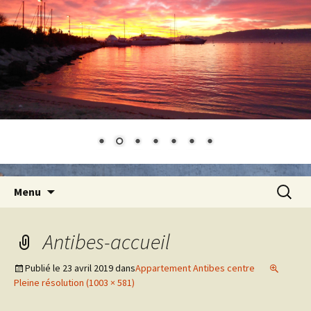
Aller
Recherc
Menu
au
contenu
Antibes-accueil
Publié le
23 avril 2019
dans
Appartement Antibes centre
Pleine résolution (1003 × 581)