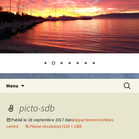
Aller
Recherc
Menu
au
contenu
picto-sdb
Publié le
28 septembre 2017
dans
Appartement Antibes
centre
Pleine résolution (235 × 240)