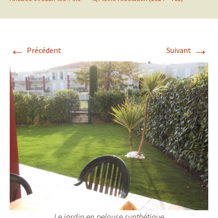
←
→
Précédent
Suivant
Le jardin en pelouse synthétique