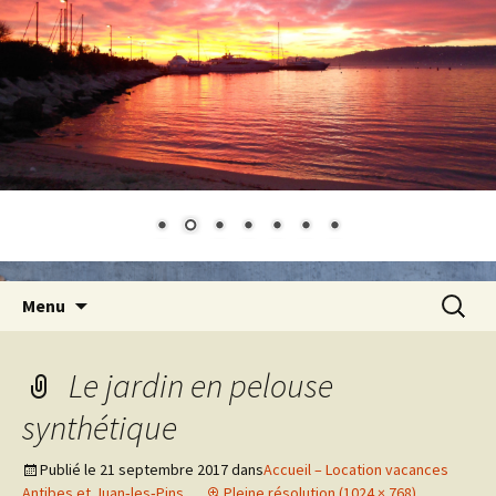
Aller
Recherc
Menu
au
contenu
Le jardin en pelouse
synthétique
Publié le
21 septembre 2017
dans
Accueil – Location vacances
Antibes et Juan‑les‑Pins
Pleine résolution (1024 × 768)