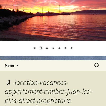
Aller
Recherc
Menu
au
contenu
location-vacances-
appartement-antibes-juan-les-
pins-direct-proprietaire